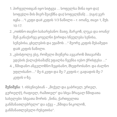
პირველითგან იყო სიტყუა … სოფელსა შინა იყო და]
სოფე[ლი მის მიერ შეიქმნა და] სოფელ[მან] … [იგი] ვერ
იცნა …“I კეფი დაII კეფის 1/3 ნაწილი – r. იოანე, თავი 1, მუხ.
10-17.
„ოთხნო თავნო სახარებანო: მათე, მარკოზ, ლუკა და იოანე!
შენ განაქარვე ყოველნი ჭირიდა სნეულება სენისა,
სენებისა, ცხელების და უჟამოს …“ მეორე კეფის მესამედი
დაIII კეფის ნაწილი.
„ებისტოლე ესე, რომელი მიუწერა ავგაროზ მთავარმა
ედესის ქალაქისამა[ნ] უფალსა ჩვენსა იესო ქრისტესა …“
„ წმიდანო ანგელოზნო ზეცისანო, მხედრობანო. და ძალნო
უფლისანო …“ მე-6 კეფი და მე-7 კეფის r; გადადის მე-7
კეფის v-ზე.
შენიშვნა
: 1. იხსენიებიან – „მიქელ და გაბრიელ, ურიელ,
გურიელ[!], რაფიელ, რაშთიელ“ და სხვა მრავალ წმიდათა
სახელები: სხვათა შორის: „ნინა, ქართველთა
განმანათლებრელი“ და აქვე – „წმიდა ნიკოლოზ,
განმანათლებელი რუსეთისა“.