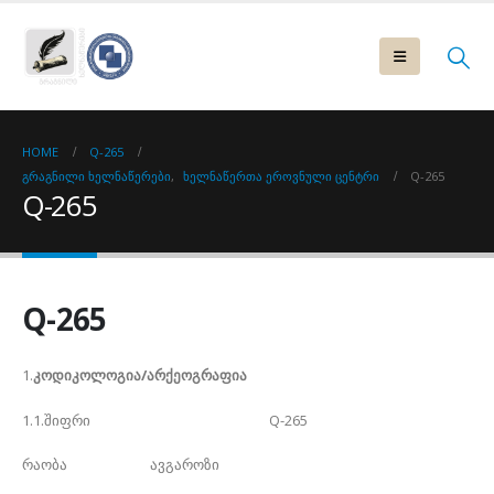
HOME
Q-265
ᲒᲠᲐᲒᲜᲘᲚᲘ ᲮᲔᲚᲜᲐᲬᲔᲠᲔᲑᲘ
,
ᲮᲔᲚᲜᲐᲬᲔᲠᲗᲐ ᲔᲠᲝᲕᲜᲣᲚᲘ ᲪᲔᲜᲢᲠᲘ
Q-265
Q-265
Q-265
1.
კოდიკოლოგია/არქეოგრაფია
1.1.შიფრი Q-265
რაობა ავგაროზი