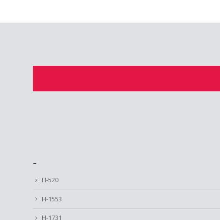
–
H-520
H-1553
H-1731