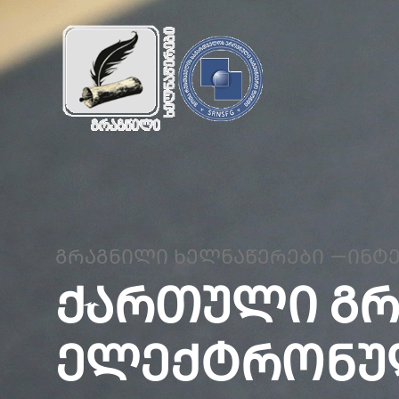
ᲒᲠᲐᲒᲜᲘᲚᲘ ᲮᲔᲚᲜᲐᲬᲔᲠᲔᲑᲘ —ᲘᲜᲢ
ᲥᲐᲠᲗᲣᲚᲘ ᲒᲠ
ᲔᲚᲔᲥᲢᲠᲝᲜᲣᲚ