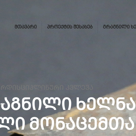
ᲛᲗᲐᲕᲐᲠᲘ
ᲞᲠᲝᲔᲥᲢᲘᲡ ᲨᲔᲡᲐᲮᲔᲑ
ᲒᲠᲐᲒᲜᲘᲚᲘ Ხ
ᲔᲠᲓᲘᲡᲪᲘᲞᲚᲘᲜᲣᲠᲘ ᲙᲕᲚᲔᲕᲐ
ᲐᲒᲜᲘᲚᲘ ᲮᲔᲚᲜᲐ
Ი ᲛᲝᲜᲐᲪᲔᲛᲗᲐ 