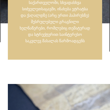
საქართველოში, სხვადასხვა
სიძველეთსაცავში, ინახება ეტრატსა
და ქაღალდზე (არც ერთი პაპირუსზე)
შესრულებული გრაგნილი
ხელნაწერები, რომლებიც თემატურად
და სტრუქტურით საინტერესო
საკვლევ მასალას წარმოადგენს