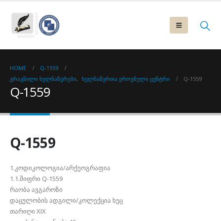
HOME
Q-1559
ᲒᲠᲐᲒᲜᲘᲚᲘ ᲮᲔᲚᲜᲐᲬᲔᲠᲔᲑᲘ
,
ᲮᲔᲚᲜᲐᲬᲔᲠᲗᲐ ᲔᲠᲝᲕᲜᲣᲚᲘ ᲪᲔᲜᲢᲠᲘ
Q-1559
Q-1559
Q-1559
1.კოდიკოლოგია/არქეოგრაფია
1.1.შიფრი Q-1559
რაობა ავგაროზი
დაცულობის ადგილი/კოლექცია ხეც
თარიღი XIX