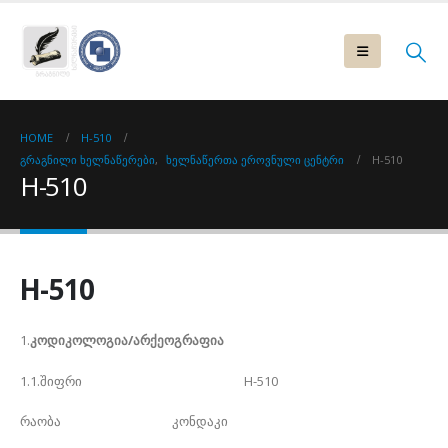
HOME
H-510
ᲒᲠᲐᲒᲜᲘᲚᲘ ᲮᲔᲚᲜᲐᲬᲔᲠᲔᲑᲘ
,
ᲮᲔᲚᲜᲐᲬᲔᲠᲗᲐ ᲔᲠᲝᲕᲜᲣᲚᲘ ᲪᲔᲜᲢᲠᲘ
H-510
H-510
H-510
1.
კოდიკოლოგია/არქეოგრაფია
1.1.შიფრი H-510
რაობა კონდაკი