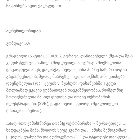
საკონსერვაციო ქაღალდით.
ა
ღწერილობიდან
:
კონდაკი, XV
გრაგნილი (6 კეფი); 330×20,7; ეტრატი; დაზიანებული (მე-4 და მე-5
კეფის ტექსტის ნაწილი მოგლეჯილია; ეტრატს მოქნილობა
დაკარგული აქვს, დალაქავებულია, წინა პირზე ნაწერი ზოგან
გადარეცხილია, მეორე მხარეს კი იგი, თითქმის, არ იკითხება.
დაუწერელია I და II კეფის v; ნუსხური, დასაწყისში, I კეფი
მთლიანად უკავია გუმბათოვან თავკაზმულობას, რომელშიც
მოთავსებულია ბასილ დიდისა და იოანე ოქროპირის
ილუსტრაციები. [XVს.]; გადამწერი – გიორგი მგალობელი
(სათაურის ზემოთ).
„ს[აღ~]თო ჟამის[წირვა იოან]ე ოქროპირისა. – შე-რა-ვიდეს […]
სადუაკნესა შინა, მოიღოს სეფე ჯვარი და … ამისა შემდგომად
[…]იღოს ლახუარი და აღმოკუჱთოს […] და იტყოდეს: დაიკლვის