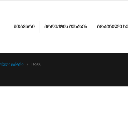
ᲛᲗᲐᲕᲐᲠᲘ
ᲞᲠᲝᲔᲥᲢᲘᲡ ᲨᲔᲡᲐᲮᲔᲑ
ᲒᲠᲐᲒᲜᲘᲚᲘ Ხ
ᲕᲜᲣᲚᲘ ᲪᲔᲜᲢᲠᲘ
H-506