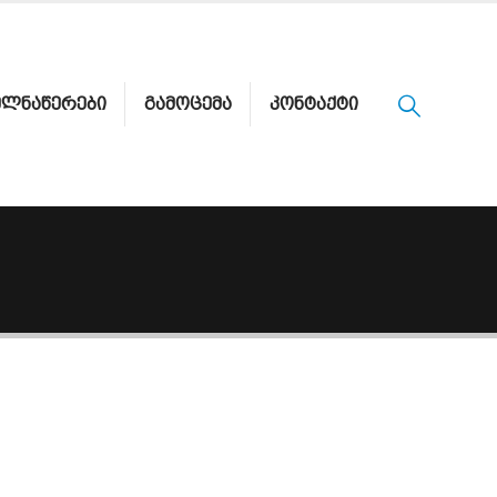
ᲔᲚᲜᲐᲬᲔᲠᲔᲑᲘ
ᲒᲐᲛᲝᲪᲔᲛᲐ
ᲙᲝᲜᲢᲐᲥᲢᲘ