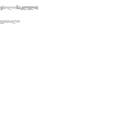
ვ
ბოლო
ნაკლული)
თალო