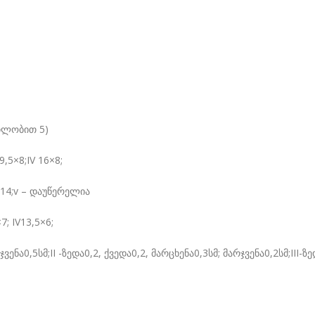
ბით 5)
9,5×8;IV 16×8;
-14;v – დაუწერელია
IV13,5×6;
ა0,5სმ;II -ზედა0,2, ქვედა0,2, მარცხენა0,3სმ; მარჯვენა0,2სმ;III-ზედ