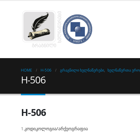
HOME
H-506
ᲒᲠᲐᲒᲜᲘᲚᲘ ᲮᲔᲚᲜᲐᲬᲔᲠᲔᲑᲘ
,
ᲮᲔᲚᲜᲐᲬᲔᲠᲗᲐ ᲔᲠᲝ
H-506
H-506
1.
კოდიკოლოგია/არქეოგრაფია