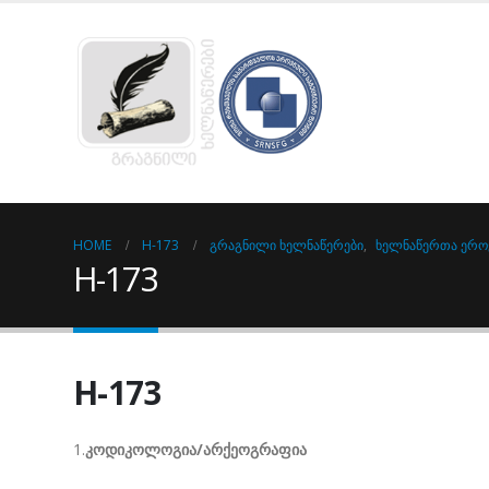
HOME
H-173
ᲒᲠᲐᲒᲜᲘᲚᲘ ᲮᲔᲚᲜᲐᲬᲔᲠᲔᲑᲘ
,
ᲮᲔᲚᲜᲐᲬᲔᲠᲗᲐ ᲔᲠᲝ
H-173
H-173
1.
კოდიკოლოგია/არქეოგრაფია