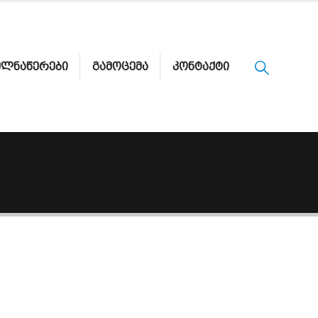
ᲔᲚᲜᲐᲬᲔᲠᲔᲑᲘ
ᲒᲐᲛᲝᲪᲔᲛᲐ
ᲙᲝᲜᲢᲐᲥᲢᲘ