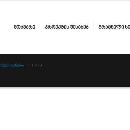
ᲛᲗᲐᲕᲐᲠᲘ
ᲞᲠᲝᲔᲥᲢᲘᲡ ᲨᲔᲡᲐᲮᲔᲑ
ᲒᲠᲐᲒᲜᲘᲚᲘ Ხ
ᲕᲜᲣᲚᲘ ᲪᲔᲜᲢᲠᲘ
H-173