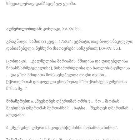
სპეციალურად დამზადებულ ყუთში.
ა
ღწერილობიდან
: კონდაკი, XV-XVI სს.
გრაგნილი, სამიი (3) კეფი: 175X21; ეტრატი, თავ-ბოლონაკლული;
დაზიანებული; ნუსხური (სათაურები სინგურით); [XV-XVI სს.].
[კონდაკი]… „ქალწულისა მარიამის. წმიდისა და დიდებულისა
წინასწ[არმეტყუელისა], წინამორბედისა და ნათლის-მცემლისა
… და ყ˜თა წმიდათა მომჴსენებელთა თავნი თჳსნი …
[უ]რთიერთას და ყოველი ცხოვრებაჲ ჩ˜ნი ქრისტესა ღმერთსა
ჩ˜ნსა შე…“
მინაწერები
: ა. „შეუნდნეს ღმერთმან თმრ(?) … ნთ… მ[ო]ნას …
შეუნდნეს ღმერთმან მურთაზსა? … ხატსა … შეუნდენ ღმერთმან …
ცოდვანი“.
ბ. „შეუნდნეს ღმერთმა ცოდვან[ი] მისნი მონაზონს ნინოს“.