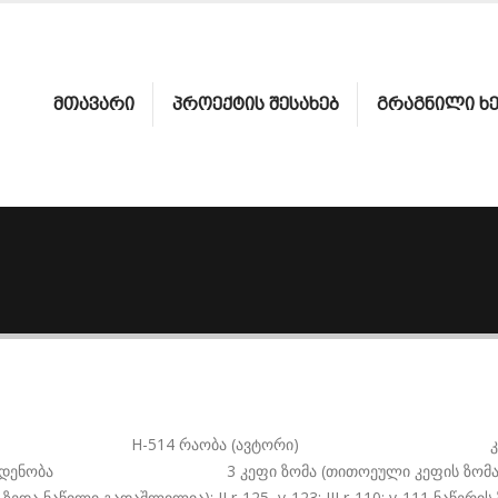
ᲛᲗᲐᲕᲐᲠᲘ
ᲞᲠᲝᲔᲥᲢᲘᲡ ᲨᲔᲡᲐᲮᲔᲑ
ᲒᲠᲐᲒᲜᲘᲚᲘ Ხ
 შიფრი H-514 რაობა (ავტორი) კონდაკი დ
მა (თითოეული კეფის ზომა) 212x19,5; I 62,5x1
 ნაწილი გადაშლილია); II r-125, v-123; III r-110; v-111 