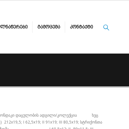
ᲔᲚᲜᲐᲬᲔᲠᲔᲑᲘ
ᲒᲐᲛᲝᲪᲔᲛᲐ
ᲙᲝᲜᲢᲐᲥᲢᲘ
აცულობის ადგილი/კოლექცია ხეც
9; II 91x19; III 80,5x19; სტრიქონთა
ნაწერის ზომა I 60,5x12; II -89x11,5; III